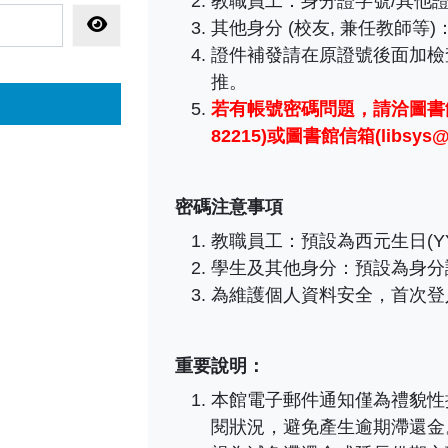
教職員工
：
身分證字號/其他證
顯示密碼
其他身分 (校友, 兼任教師等
證件補發請在原證號後面加檢
推。
若有帳號密碼問題，
請洽圖書館
82215)或圖書館信箱(libsys@ma
密碼注意事項
教職員工：預設為西元生日(YY
學生及其他身分：預設為身分
為維護個人資料安全，首次登
重要說明：
本館電子郵件通知僅為禮貌性
閱狀況，避免產生逾期滯還金