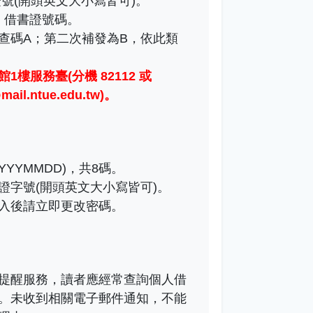
號(開頭英文大小寫皆可)。
)：借書證號碼。
查碼A；第二次補發為B，依此類
1樓服務臺(分機 82112 或
il.ntue.edu.tw)
。
YYMMDD)，共8碼。
證字號(開頭英文大小寫皆可)。
入後請立即更改密碼。
提醒服務，讀者應經常查詢個人借
。未收到相關電子郵件通知，不能