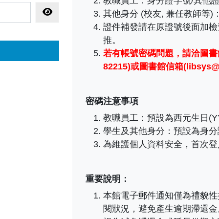
教職員工
：
身分證字號/其他證
顯示密碼
其他身分 (校友, 兼任教師等
證件補發請在原證號後面加檢
推。
若有帳號密碼問題，
請洽圖書館
82215)或圖書館信箱(libsys@ma
密碼注意事項
教職員工：預設為西元生日(YY
學生及其他身分：預設為身分
為維護個人資料安全，首次登
重要說明：
本館電子郵件通知僅為禮貌性
閱狀況，避免產生逾期滯還金