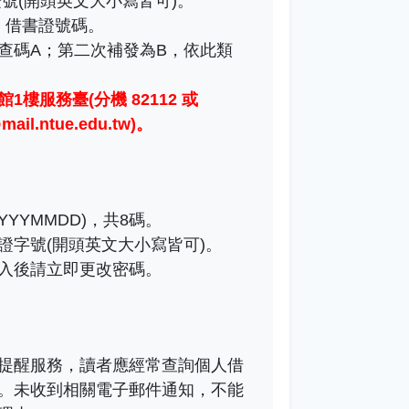
號(開頭英文大小寫皆可)。
)：借書證號碼。
查碼A；第二次補發為B，依此類
1樓服務臺(分機 82112 或
il.ntue.edu.tw)
。
YYMMDD)，共8碼。
證字號(開頭英文大小寫皆可)。
入後請立即更改密碼。
提醒服務，讀者應經常查詢個人借
。未收到相關電子郵件通知，不能