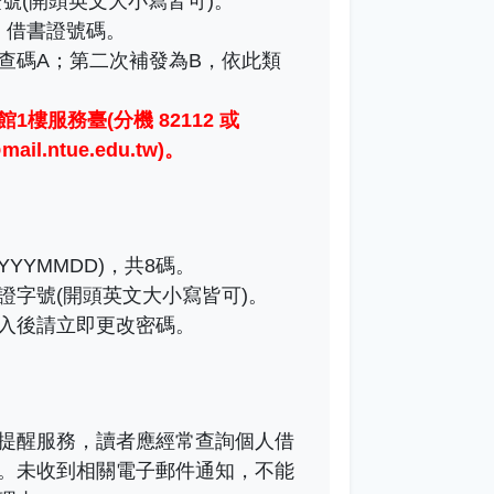
號(開頭英文大小寫皆可)。
)：借書證號碼。
查碼A；第二次補發為B，依此類
1樓服務臺(分機 82112 或
il.ntue.edu.tw)
。
YYMMDD)，共8碼。
證字號(開頭英文大小寫皆可)。
入後請立即更改密碼。
提醒服務，讀者應經常查詢個人借
。未收到相關電子郵件通知，不能