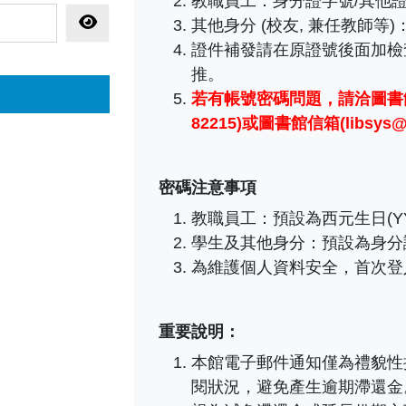
教職員工
：
身分證字號/其他證
顯示密碼
其他身分 (校友, 兼任教師等
證件補發請在原證號後面加檢
推。
若有帳號密碼問題，
請洽圖書館
82215)或圖書館信箱(libsys@ma
密碼注意事項
教職員工：預設為西元生日(YY
學生及其他身分：預設為身分
為維護個人資料安全，首次登
重要說明：
本館電子郵件通知僅為禮貌性
閱狀況，避免產生逾期滯還金