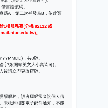
號(開頭英文大小寫皆可)。
)：借書證號碼。
查碼A；第二次補發為B，依此類
1樓服務臺(分機 82112 或
il.ntue.edu.tw)
。
YYMMDD)，共8碼。
證字號(開頭英文大小寫皆可)。
入後請立即更改密碼。
提醒服務，讀者應經常查詢個人借
。未收到相關電子郵件通知，不能