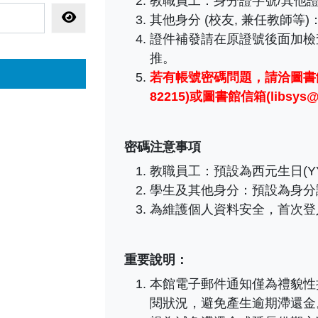
教職員工
：
身分證字號/其他證
顯示密碼
其他身分 (校友, 兼任教師等
證件補發請在原證號後面加檢
推。
若有帳號密碼問題，
請洽圖書館
82215)或圖書館信箱(libsys@ma
密碼注意事項
教職員工：預設為西元生日(YY
學生及其他身分：預設為身分
為維護個人資料安全，首次登
重要說明：
本館電子郵件通知僅為禮貌性
閱狀況，避免產生逾期滯還金