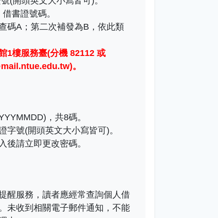
號(開頭英文大小寫皆可)。
)：借書證號碼。
查碼A；第二次補發為B，依此類
1樓服務臺(分機 82112 或
il.ntue.edu.tw)
。
YYMMDD)，共8碼。
證字號(開頭英文大小寫皆可)。
入後請立即更改密碼。
提醒服務，讀者應經常查詢個人借
。未收到相關電子郵件通知，不能