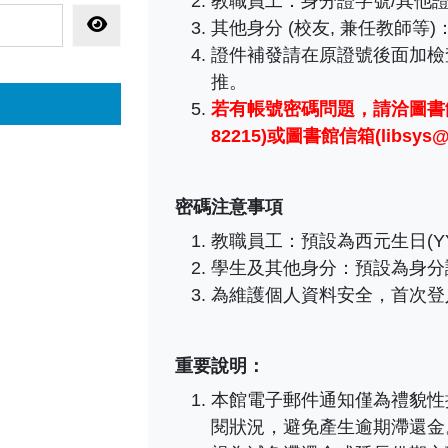
教職員工
：
身分證字號/其他證
顯示密碼
其他身分 (校友, 兼任教師等
證件補發請在原證號後面加檢
推。
若有帳號密碼問題，
請洽圖書館
82215)或圖書館信箱(libsys@ma
密碼注意事項
教職員工：預設為西元生日(YY
學生及其他身分：預設為身分
為維護個人資料安全，首次登
重要說明：
本館電子郵件通知僅為禮貌性
閱狀況，避免產生逾期滯還金